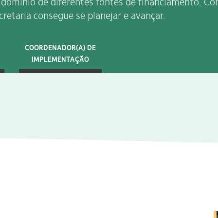
e domínio de diferentes fontes de financiamento. C
ecretaria consegue se planejar e avançar.
COORDENADOR(A) DE
IMPLEMENTAÇÃO