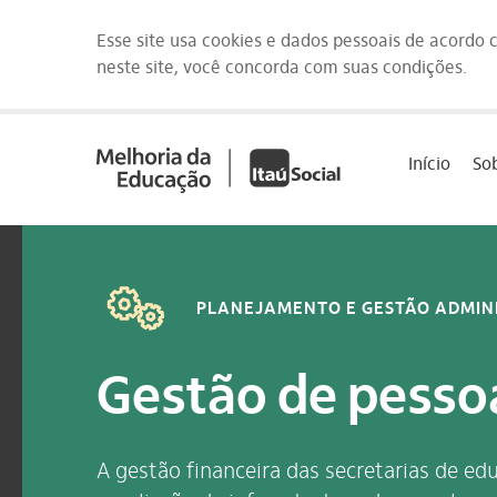
Esse site usa cookies e dados pessoais de acordo
neste site, você concorda com suas condições.
Saltar
para
Início
So
o
conteúdo
[1]
PLANEJAMENTO E GESTÃO ADMIN
Gestão de pessoa
A gestão financeira das secretarias de e