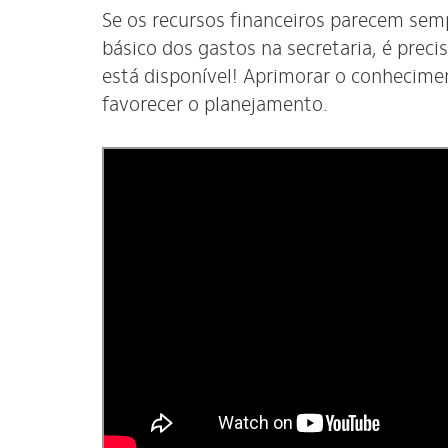
Se os recursos financeiros parecem sem
básico dos gastos na secretaria, é prec
está disponível! Aprimorar o conhecime
favorecer o planejamento.