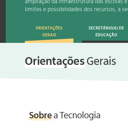
ampliação da infraestrutura das escolas 
limites e possibilidades dos recursos, a s
ORIENTAÇÕES
SECRETÁRIO(A) DE
GERAIS
EDUCAÇÃO
Orientações
Gerais
Sobre
a Tecnologia