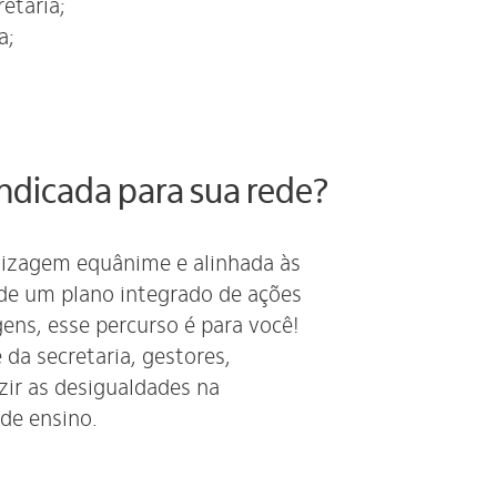
etaria;
a;
indicada para sua rede?
dizagem equânime e alinhada às
 de um plano integrado de ações
ns, esse percurso é para você!
da secretaria, gestores,
ir as desigualdades na
de ensino.