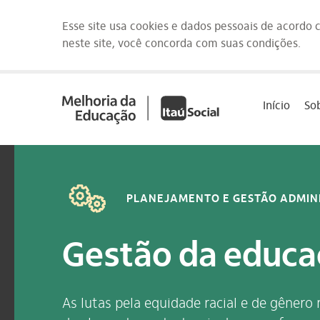
Esse site usa cookies e dados pessoais de acordo
neste site, você concorda com suas condições.
Saltar
para
Início
So
o
conteúdo
[1]
PLANEJAMENTO E GESTÃO ADMIN
Gestão da educaç
As lutas pela equidade racial e de gêner