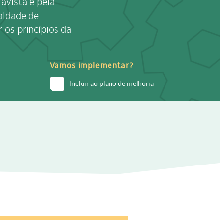
avista e pela
aldade de
 os princípios da
Vamos implementar?
Incluir ao plano de melhoria