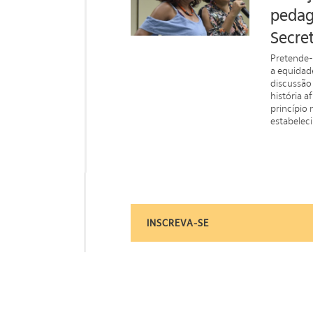
pedag
Secre
Pretende-
a equidad
discussão 
história a
princípio 
estabelec
INSCREVA-SE