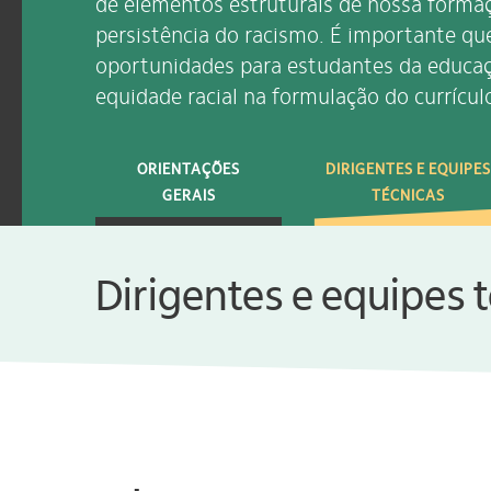
de elementos estruturais de nossa formaçã
persistência do racismo. É importante qu
oportunidades para estudantes da educaçã
equidade racial na formulação do currícul
ORIENTAÇÕES
DIRIGENTES E EQUIPES
GERAIS
TÉCNICAS
Dirigentes e equipes 