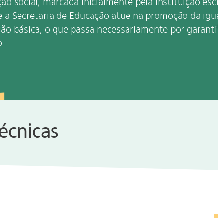
o social, marcada inicialmente pela instituição escr
e a Secretaria de Educação atue na promoção da igu
o básica, o que passa necessariamente por garantir
o.
técnicas