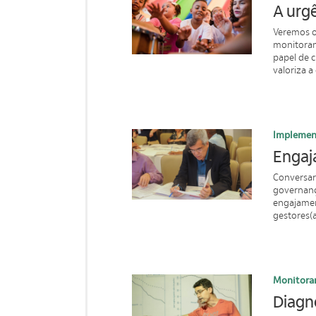
A urg
Veremos o
monitoram
papel de 
valoriza a
Implemen
Engaja
Conversa
governanç
engajamen
gestores(a
Monitora
Diagnó