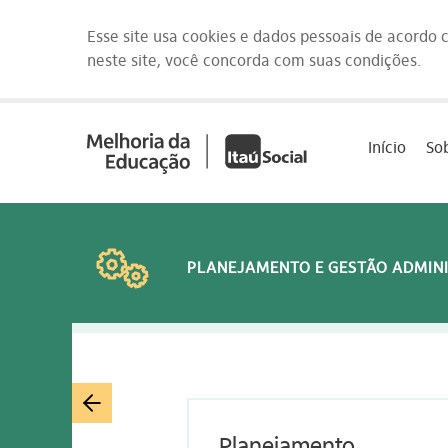
Esse site usa cookies e dados pessoais de acordo
neste site, você concorda com suas condições.
Saltar
para
Início
So
o
conteúdo
[1]
PLANEJAMENTO E GESTÃO ADMIN
Planejamento