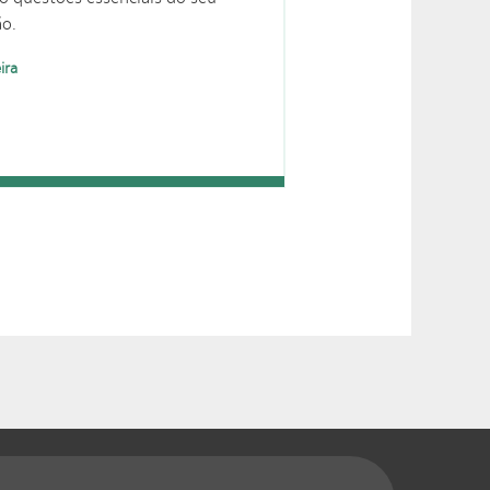
o.
ira