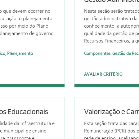
to que devem ocorrer no
Nesta seção serão tratado
ducação: o planejamento
gestão administrativa da
resso por meio do Plano
conhecimento, a autonomi
 planejamento de governo
qualidade da gestão de p
Recursos Financeiros, a qu
ico, Planejamento
Componentes: Gestão de Recu
AVALIAR CRITÉRIO
sos Educacionais
Valorização e Carr
idade da infraestrutura e
Esta seção trata das cara
e municipal de ensino,
Remuneração (PCR) dos pr
ra, transporte e
rede de ensino, analisand